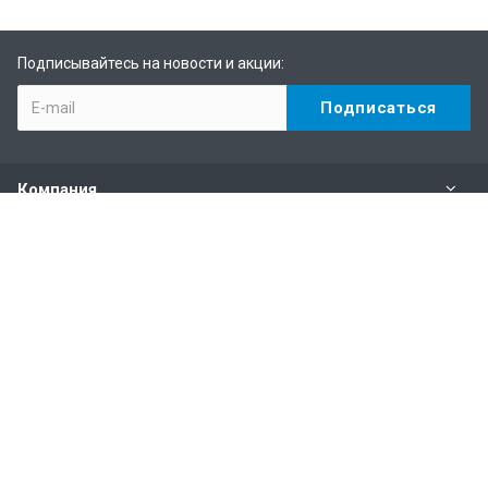
Подписывайтесь на новости и акции:
Компания
Каталог
Услуги
Информация
Наши контакты
+7 (495) 146-69-89
Пн. – Пт.: с 10:00 до 19:00