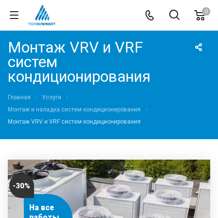
0
Монтаж VRV и VRF
систем
кондиционирования
Главная
Услуги
Монтаж и наладка систем кондиционирования
Монтаж VRV и VRF систем кондиционирования
-30%
На все
работы