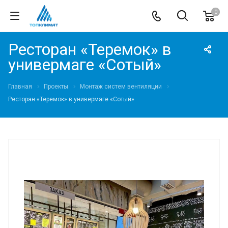
0
Ресторан «Теремок» в
универмаге «Сотый»
Главная
Проекты
Монтаж систем вентиляции
Ресторан «Теремок» в универмаге «Сотый»