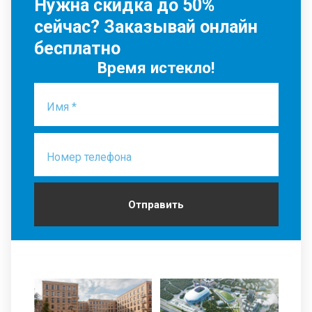
Нужна скидка до 50%
сейчас? Заказывай онлайн
бесплатно
Время истекло!
Имя *
Номер телефона
Отправить