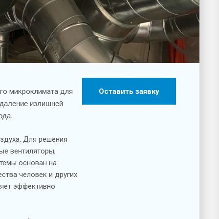
ого микроклимата для
Оставить заявку
удаление излишней
ода.
здуха. Для решения
ые вентиляторы,
стемы основан на
ства человек и других
ляет эффективно