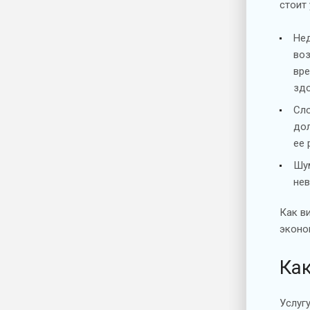
стоит
Нед
воз
вре
здо
Сло
дол
ее 
Шум
нев
Как в
эконо
Ка
Услуг