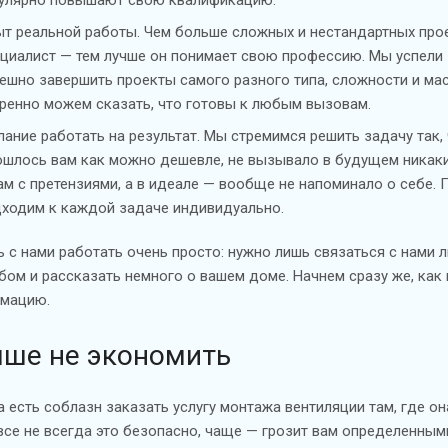
т реальной работы. Чем больше сложных и нестандартных про
циалист — тем лучше он понимает свою профессию. Мы успели
ешно завершить проекты самого разного типа, сложности и ма
ренно можем сказать, что готовы к любым вызовам.
ание работать на результат. Мы стремимся решить задачу так
шлось вам как можно дешевле, не вызывало в будущем никак
ам с претензиями, а в идеале — вообще не напоминало о себе.
ходим к каждой задаче индивидуально.
ь с нами работать очень просто: нужно лишь связаться с нам
бом и рассказать немного о вашем доме. Начнем сразу же, как
мацию.
чше не экономить
а есть соблазн заказать услугу монтажа вентиляции там, где он
все не всегда это безопасно, чаще — грозит вам определенным