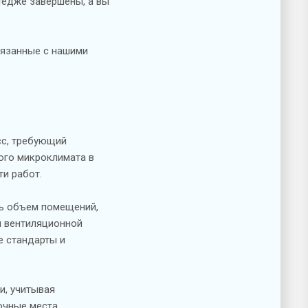
ттедже завершены, а вы
вязанные с нашими
сс, требующий
ого микроклимата в
и работ.
ть объем помещений,
и вентиляционной
е стандарты и
и, учитывая
очные места