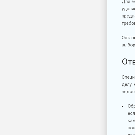
Для э
удаля
предл
требо
Остав
выбор
От
Специ
делу,
недос
Обр
есл
каж
пон
ре