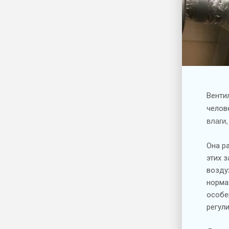
Венти
челов
влаги
Она р
этих 
возду
норма
особе
регул