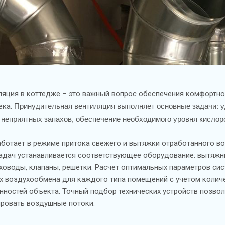
ляция в коттедже – это важный вопрос обеспечения комфортн
Принудительная вентиляция выполняет основные задачи: 
ека.
, неприятных запахов, обеспечение необходимого уровня кислор
аботает в режиме притока свежего и вытяжки отработанного во
задач устанавливается соответствующее оборудование: вытяжн
ховоды, клапаны, решетки. Расчет оптимальных параметров си
х воздухообмена для каждого типа помещений с учетом количе
нностей объекта. Точный подбор технических устройств позво
ировать воздушные потоки.