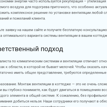
кономии энергии часто используется рекуперация – утилизация
емого воздуха для подогрева приточного, что особенно актуал
ожить комплексное решение по установке вентиляции любой сл
ваний и пожеланий клиента.
ьте заявку на нашем сайте и получите бесплатную консультаци
а оптимального варианта системы вентиляции в вашем коттедж
ветственный подход
алиста по климатическим системам и вентиляции отличает отн
 как к области, в которой не бывает мелочей. Чтобы оказать кач
таточно иметь общее представление, требуются определенные 
азование. Монтаж вентиляции в коттедже — это не очень слож
и вы глубоко понимаете, как будет двигаться в помещениях воз
дого элемента в общей системе. К сожалению, без профильно
имания добиться нельзя. Наши сотрудники его получают в обя
гулярно повышают свою квалификацию.