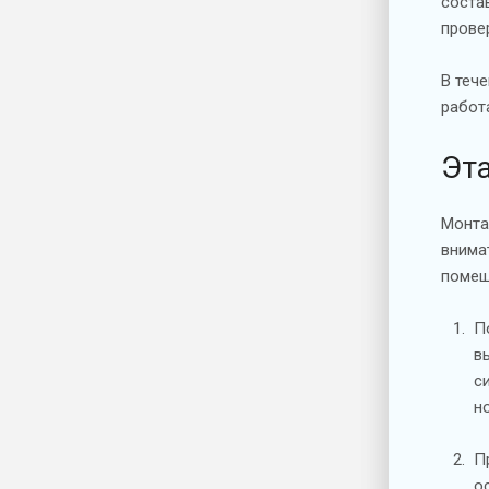
соста
прове
В теч
работ
Эт
Монта
внима
помещ
П
в
с
н
П
о