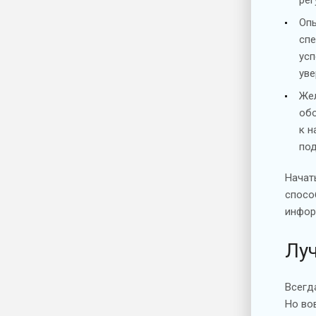
Опы
спе
усп
уве
Жел
обо
к н
под
Начат
спосо
инфор
Лу
Всегд
Но во