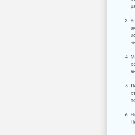
р
В
в
и
ч
М
о
в
П
о
п
Н
Н