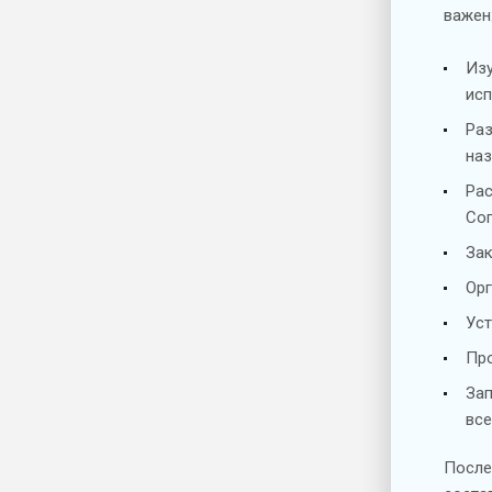
важен
Изу
исп
Раз
на
Рас
Сог
Зак
Орг
Уст
Про
Зап
все
После