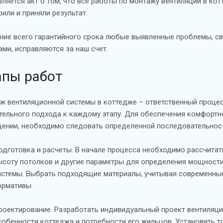
вляется акт о том, что все работы по монтажу вентиляции в ко
рили и приняли результат.
ение всего гарантийного срока любые выявленные проблемы, с
ами, исправляются за наш счет.
апы работ
ж вентиляционной системы в коттедже – ответственный проце
тельного подхода к каждому этапу. Для обеспечения комфортн
ении, необходимо следовать определенной последовательност
одготовка и расчеты. В начале процесса необходимо рассчита
ысоту потолков и другие параметры для определения мощност
истемы. Выбрать подходящие материалы, учитывая современны
ормативы.
роектирование. Разработать индивидуальный проект вентиляци
собенности коттеджа и потребности его жильцов. Установить т