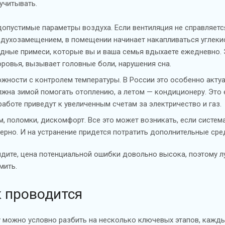
 учитывать.
опустимые параметры воздуха. Если вентиляция не справляетс
духозамещением, в помещении начинает накапливаться углекис
дные примеси, которые вы и ваша семья вдыхаете ежедневно. 
ровья, вызывает головные боли, нарушения сна.
жности с контролем температуры. В России это особенно актуа
жна зимой помогать отоплению, а летом — кондиционеру. Это 
работе приведут к увеличенным счетам за электричество и газ.
, поломки, дискомфорт. Все это может возникать, если систем
ерно. И на устранение придется потратить дополнительные сре
идите, цена потенциальной ошибки довольно высока, поэтому лу
мить.
к проводится
у можно условно разбить на несколько ключевых этапов, кажд