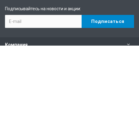
Подписывайтесь на новости и акции:
Компания
Каталог
Услуги
Информация
Наши контакты
+7 (495) 146-69-89
Пн. – Пт.: с 10:00 до 19:00