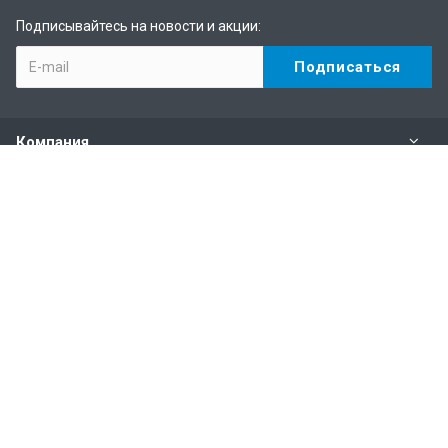
Подписывайтесь на новости и акции:
Компания
Каталог
Услуги
Информация
Наши контакты
+7 (495) 146-69-89
Пн. – Пт.: с 10:00 до 19:00