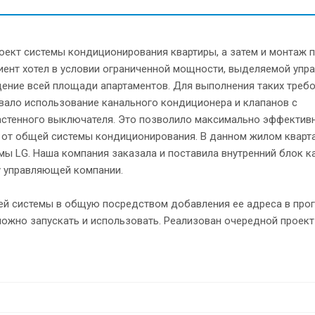
оект системы кондиционирования квартиры, а затем и монтаж 
лиент хотел в условии ограниченной мощности, выделяемой уп
дение всей площади апартаментов. Для выполнения таких треб
вало использование канального кондиционера и клапанов с
астенного выключателя. Это позволило максимально эффектив
 от общей системы кондиционирования. В данном жилом кварт
ы LG. Наша компания заказала и поставила внутренний блок к
у управляющей компании.
й системы в общую посредством добавления ее адреса в про
можно запускать и использовать. Реализован очередной проект