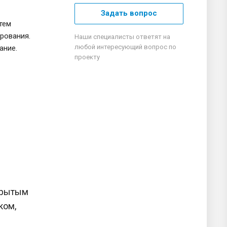
Задать вопрос
тем
рования.
Наши специалисты ответят на
любой интересующий вопрос по
ание.
проекту
 крытым
ком,