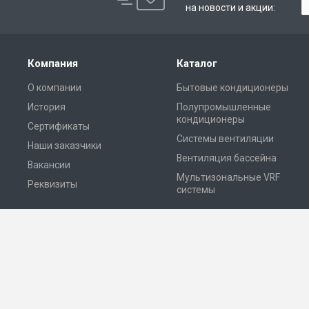
на новости и акции:
Компания
Каталог
О компании
Бытовые кондиционеры
История
Полупромышленные
кондиционеры
Сертификаты
Системы вентиляции
Наши заказчики
Вентиляция бассейна
Вакансии
Мультизональные VRF
Реквизиты
системы
© 2026 Все права защищены. ООО «Топклимат» — системы вентил