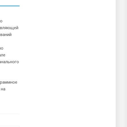
по
равляющей
ований
но
але
анального
граммное
 на