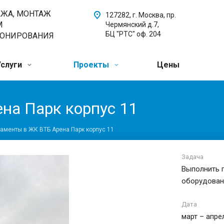
АЖА, МОНТАЖ
127282, г. Москва, пр.
М
Чермянский д.7,
БЦ "РТС" оф. 204
ИОНИРОВАНИЯ
Услуги
Проекты
Цены
на Парк корпус 11
аменты в ЖК ВТБ Арена Парк корпус 11
Задача
Выполнить 
оборудовани
Дата
март – апре