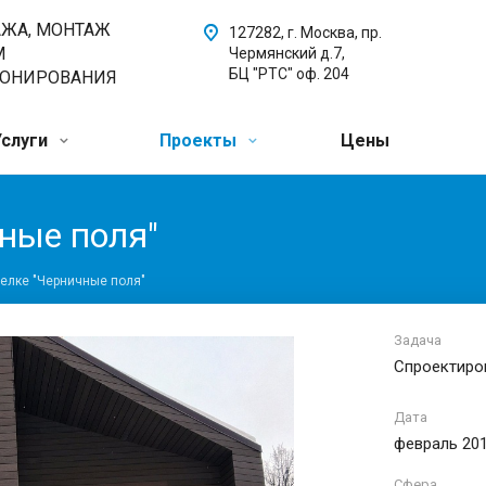
АЖА, МОНТАЖ
127282, г. Москва, пр.
М
Чермянский д.7,
БЦ "РТС" оф. 204
ИОНИРОВАНИЯ
Услуги
Проекты
Цены
ные поля"
елке "Черничные поля"
Задача
Спроектиров
Дата
февраль 201
Сфера