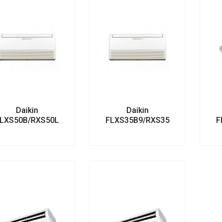
Daikin
Daikin
LXS50B/RXS50L
FLXS35B9/RXS35L3
F