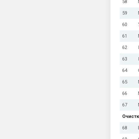
58
59
60
61
62
63
64
65
66
67
Очистк
68