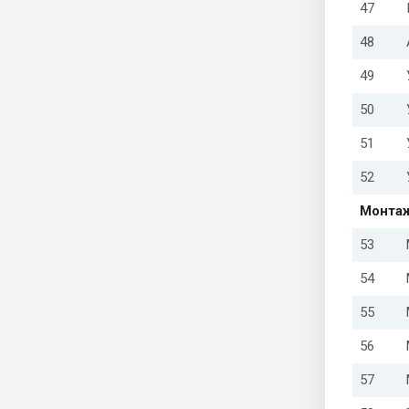
47
48
49
50
51
52
Монтаж
53
54
55
56
57