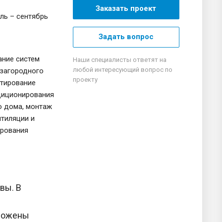
Заказать проект
ль – сентябрь
Задать вопрос
ание систем
Наши специалисты ответят на
любой интересующий вопрос по
 загородного
проекту
ктирование
диционирования
о дома, монтаж
нтиляции и
рования
вы. В
оложены