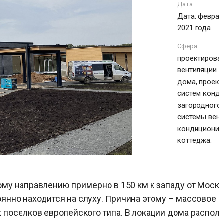
Дата
Дата: февра
2021 года
Сфера
проектиров
вентиляции
дома, прое
систем кон
загородног
системы ве
кондициони
коттеджа.
у направлению примерно в 150 км к западу от Моск
оянно находится на слуху. Причина этому – массовое
 поселков европейского типа. В локации дома расп