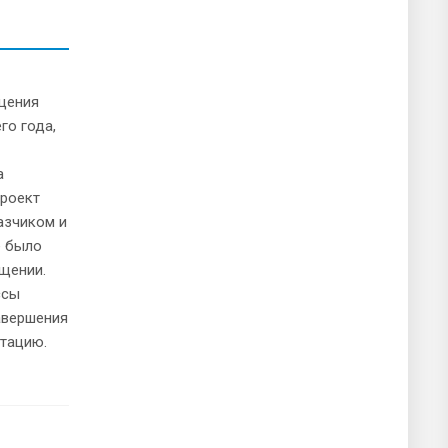
ещения
го года,
а
проект
азчиком и
е было
ещении.
ссы
авершения
атацию.