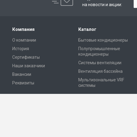
на новости и акции:
Компания
Каталог
О компании
Бытовые кондиционеры
История
Полупромышленные
кондиционеры
Сертификаты
Системы вентиляции
Наши заказчики
Вентиляция бассейна
Вакансии
Мультизональные VRF
Реквизиты
системы
© 2026 Все права защищены. ООО «Топклимат» — системы вентил