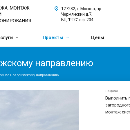
АЖА, МОНТАЖ
127282, г. Москва, пр.
М
Чермянский д.7,
БЦ "РТС" оф. 204
ИОНИРОВАНИЯ
Услуги
Проекты
Цены
ижскому направлению
ом по Новорижскому направлению
Задача
Выполнить 
загородног
монтаж сист