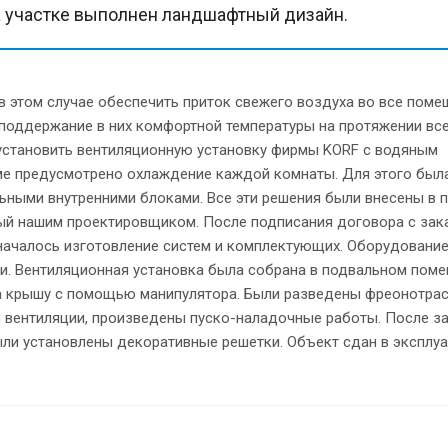
а участке выполнен ландшафтный дизайн.
в этом случае обеспечить приток свежего воздуха во все пом
 поддержание в них комфортной температуры на протяжении все
 установить вентиляционную установку фирмы KORF с водяным
ме предусмотрено охлаждение каждой комнаты. Для этого был
ьными внутренними блоками. Все эти решения были внесены в 
ый нашим проектировщиком. После подписания договора с зак
началось изготовление систем и комплектующих. Оборудовани
ки. Вентиляционная установка была собрана в подвальном пом
а крышу с помощью манипулятора. Были разведены фреонотра
 вентиляции, произведены пуско-наладочные работы. После з
ли установлены декоративные решетки. Объект сдан в эксплу