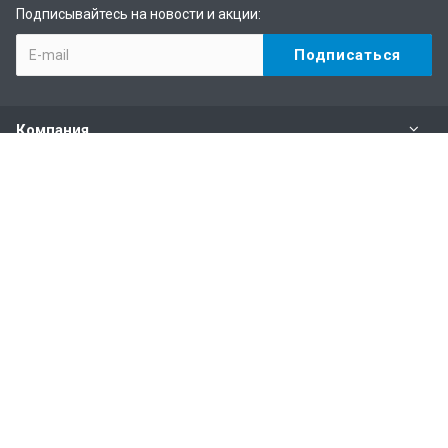
Подписывайтесь на новости и акции:
Компания
Каталог
Услуги
Информация
Наши контакты
+7 (495) 146-69-89
Пн. – Пт.: с 10:00 до 19:00
mail@climateonline.ru