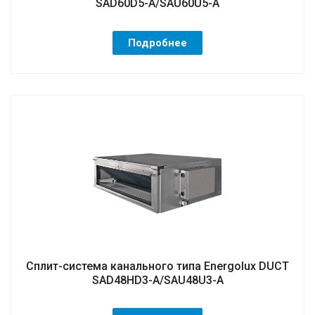
SAD60D5-A/SAU60U5-A
Подробнее
Сплит-система канального типа Energolux DUCT
SAD48HD3-A/SAU48U3-A