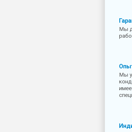
Гара
Мы д
рабо
Опы
Мы у
конд
имее
спец
Инд