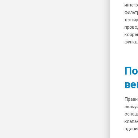
интег
фильт
тести
прово
корре
функц
По
ве
Прави
эваку
оснащ
клапа
здани