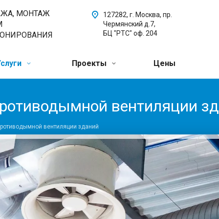
АЖА, МОНТАЖ
127282, г. Москва, пр.
М
Чермянский д.7,
БЦ "РТС" оф. 204
ИОНИРОВАНИЯ
Услуги
Проекты
Цены
противодымной вентиляции з
противодымной вентиляции зданий