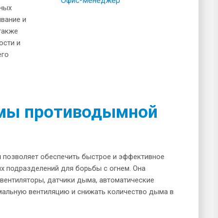
Офис-менеджер
вных
ивание и
также
ости и
его
емы противодымной
и
позволяет обеспечить быстрое и эффективное
х подразделений для борьбы с огнем. Она
вентиляторы, датчики дыма, автоматические
мальную вентиляцию и снижать количество дыма в