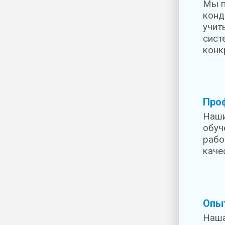
Мы п
конд
учит
сист
конк
Про
Наши
обуч
рабо
каче
Опы
Наша