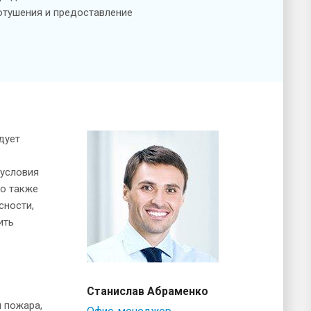
отушения и предоставление
дует
 условия
но также
сности,
ить
Станислав Абраменко
 пожара,