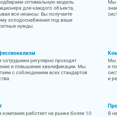
одбираем оптимальную модель
Мы 
иционера для каждого объекта,
зна
ывая все нюансы. Вы получаете
сис
ему холодоснабжения под ваши
ретные нужды.
фессионализм
Ко
 сотрудники регулярно проходят
Мы 
ение и повышение квалификации. Мы
и п
таем с соблюдением всех стандартов
сис
ства.
и р
т
Пр
 компания работает на рынке более 10
В н