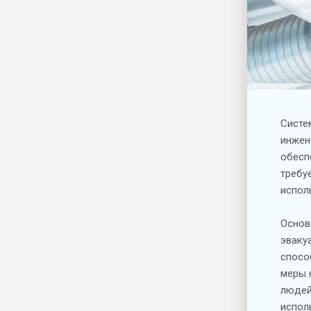
Систе
инжен
обесп
требу
испол
Основ
эваку
спосо
меры 
людей
испол