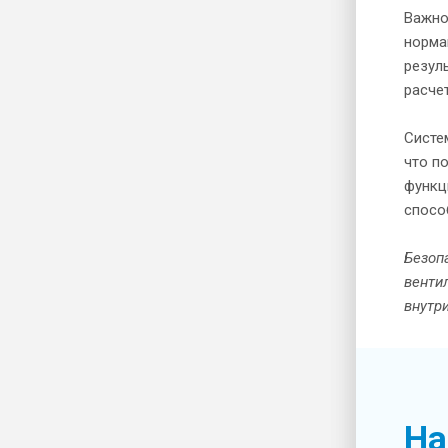
Важно
норма
резул
расче
Систе
что п
функц
спосо
Безоп
венти
внутри
На