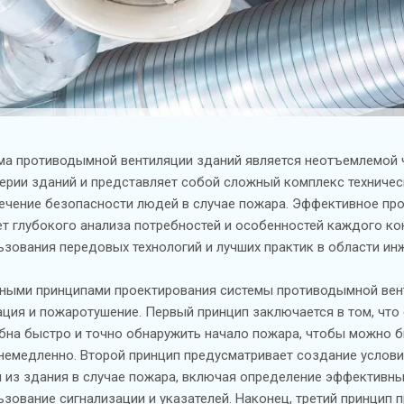
ма противодымной вентиляции зданий является неотъемлемой
ерии зданий и представляет собой сложный комплекс техничес
ечение безопасности людей в случае пожара. Эффективное пр
ет глубокого анализа потребностей и особенностей каждого ко
ьзования передовых технологий и лучших практик в области ин
ными принципами проектирования системы противодымной вент
ация и пожаротушение. Первый принцип заключается в том, что
бна быстро и точно обнаружить начало пожара, чтобы можно 
немедленно. Второй принцип предусматривает создание услови
 из здания в случае пожара, включая определение эффективных
ьзование сигнализации и указателей. Наконец, третий принцип 