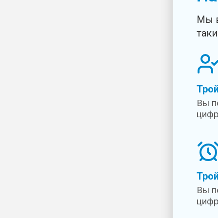
Мы в
таки
Тро
Вы п
цифр
Тро
Вы п
цифр