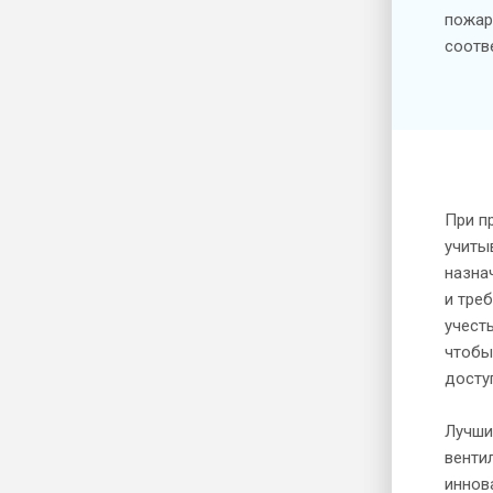
пожар
соотв
При п
учиты
назна
и тре
учест
чтобы
досту
Лучши
венти
иннов