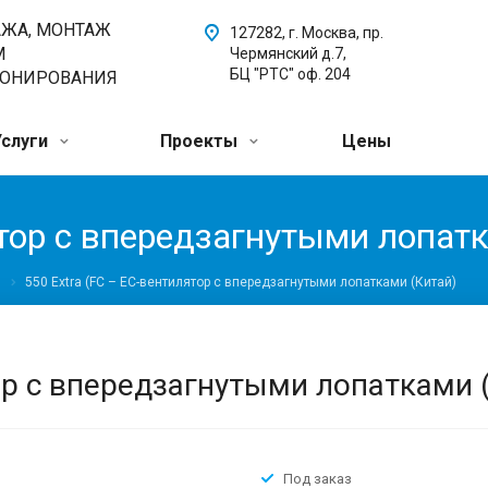
АЖА, МОНТАЖ
127282, г. Москва, пр.
М
Чермянский д.7,
БЦ "РТС" оф. 204
ИОНИРОВАНИЯ
Услуги
Проекты
Цены
ятор с впередзагнутыми лопат
550 Extra (FC – ЕС-вентилятор с впередзагнутыми лопатками (Китай)
тор с впередзагнутыми лопатками 
Под заказ