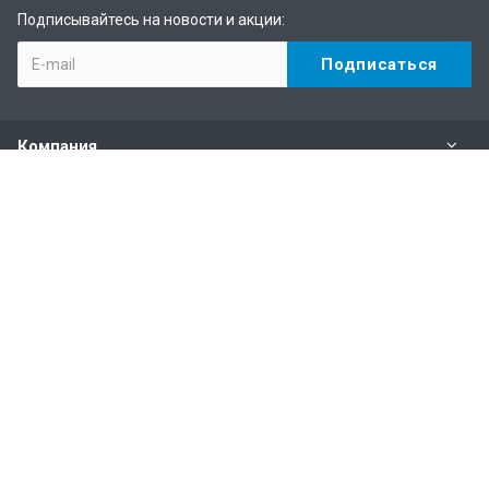
Подписывайтесь на новости и акции:
Компания
Каталог
Услуги
Информация
Наши контакты
+7 (495) 146-69-89
Пн. – Пт.: с 10:00 до 19:00
mail@climateonline.ru