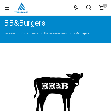
0
BB&Burgers
Главная
О компании
Наши заказчики
BB&Burgers